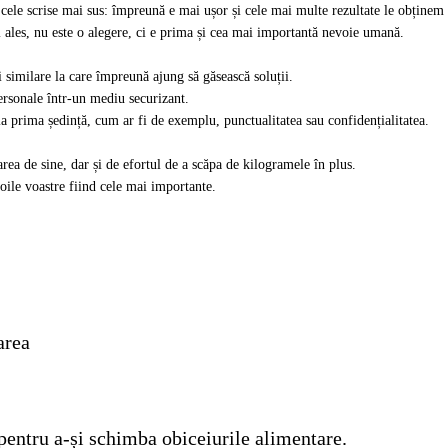
 cele scrise mai sus: împreună e mai ușor și cele mai multe rezultate le obținem 
ai ales, nu este o alegere, ci e prima și cea mai importantă nevoie umană.
i similare la care împreună ajung să găsească soluții.
rsonale într-un mediu securizant.
 prima ședință, cum ar fi de exemplu, punctualitatea sau confidențialitatea.
a de sine, dar și de efortul de a scăpa de kilogramele în plus.
ile voastre fiind cele mai importante.
carea
a pentru a-și schimba obiceiurile alimentare.