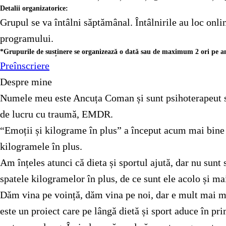
Detalii organizatorice:
Grupul se va întâlni săptămânal. Întâlnirile au loc onli
programului.
*Grupurile de susținere se organizează o dată sau de maximum 2 ori pe an. 
Preînscriere
Despre mine
Numele meu este Ancuța Coman și sunt psihoterapeut sis
de lucru cu traumă, EMDR.
“Emoții și kilograme în plus” a început acum mai bine d
kilogramele în plus.
Am înțeles atunci că dieta și sportul ajută, dar nu sunt
spatele kilogramelor în plus, de ce sunt ele acolo și ma
Dăm vina pe voință, dăm vina pe noi, dar e mult mai mu
este un proiect care pe lângă dietă și sport aduce în p