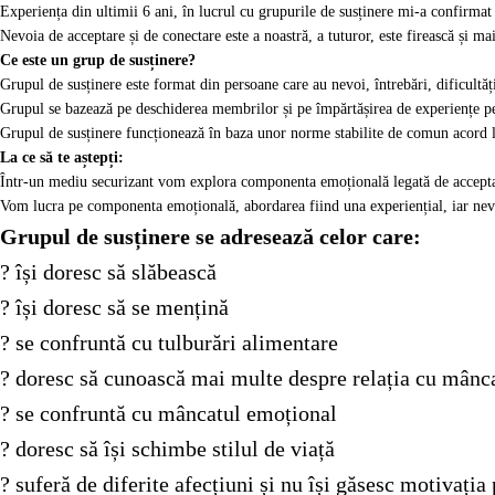
Experiența din ultimii 6 ani, în lucrul cu grupurile de susținere mi-a confirmat
Nevoia de acceptare și de conectare este a noastră, a tuturor, este firească și m
Ce este un grup de susținere?
Grupul de susținere este format din persoane care au nevoi, întrebări, dificultăț
Grupul se bazează pe deschiderea membrilor și pe împărtășirea de experiențe pe
Grupul de susținere funcționează în baza unor norme stabilite de comun acord la
La ce să te aștepți:
Într-un mediu securizant vom explora componenta emoțională legată de acceptare
Vom lucra pe componenta emoțională, abordarea fiind una experiențial, iar nevo
Grupul de susținere se adresează celor care:
? își doresc să slăbească
? își doresc să se mențină
? se confruntă cu tulburări alimentare
? doresc să cunoască mai multe despre relația cu mân
? se confruntă cu mâncatul emoțional
? doresc să își schimbe stilul de viață
? suferă de diferite afecțiuni și nu își găsesc motivați