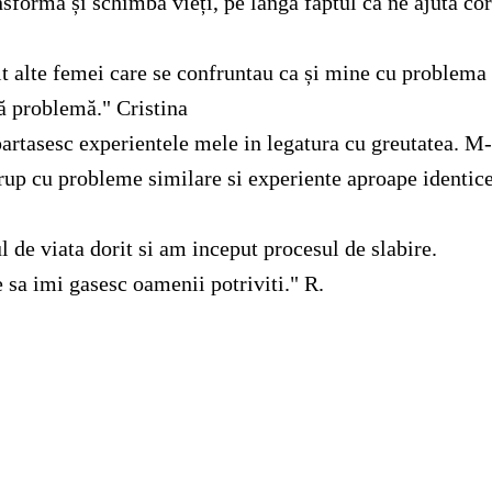
sformă și schimbă vieți, pe lângă faptul că ne ajută cor
nit alte femei care se confruntau ca și mine cu problem
ă problemă." Cristina
tasesc experientele mele in legatura cu greutatea. M-am
up cu probleme similare si experiente aproape identice.
 de viata dorit si am inceput procesul de slabire.
 sa imi gasesc oamenii potriviti." R.