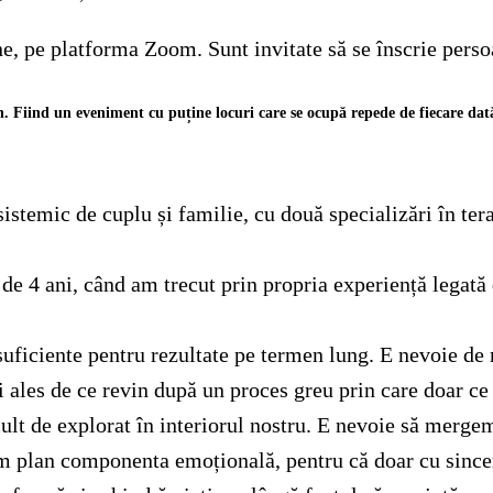
ne, pe platforma Zoom. Sunt invitate să se înscrie persoa
Fiind un eveniment cu puține locuri care se ocupă repede de fiecare dată, 
temic de cuplu și familie, cu două specializări în tera
e 4 ani, când am trecut prin propria experiență legată 
 suficiente pentru rezultate pe termen lung. E nevoie de
i ales de ce revin după un proces greu prin care doar ce
lt de explorat în interiorul nostru. E nevoie să merge
rim plan componenta emoțională, pentru că doar cu since