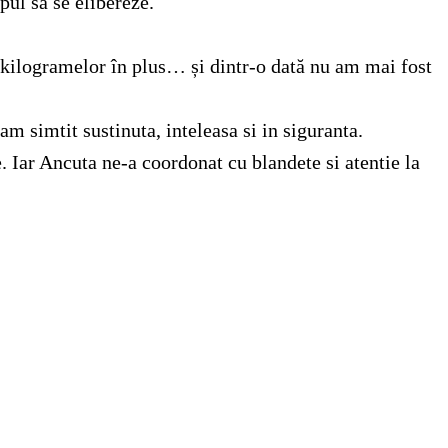
pul să se elibereze.
a kilogramelor în plus… și dintr-o dată nu am mai fost
 simtit sustinuta, inteleasa si in siguranta.
 Iar Ancuta ne-a coordonat cu blandete si atentie la