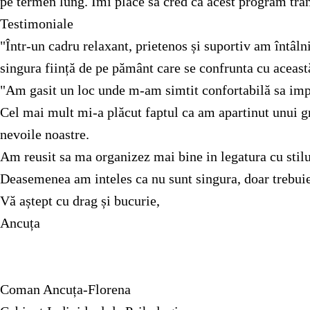
pe termen lung. Îmi place să cred că acest program tran
Testimoniale
"Într-un cadru relaxant, prietenos și suportiv am întâl
singura ființă de pe pământ care se confrunta cu aceast
"Am gasit un loc unde m-am simtit confortabilă sa impar
Cel mai mult mi-a plăcut faptul ca am apartinut unui gr
nevoile noastre.
Am reusit sa ma organizez mai bine in legatura cu stilul
Deasemenea am inteles ca nu sunt singura, doar trebuie
Vă aștept cu drag și bucurie,
Ancuța
Coman Ancuța-Florena