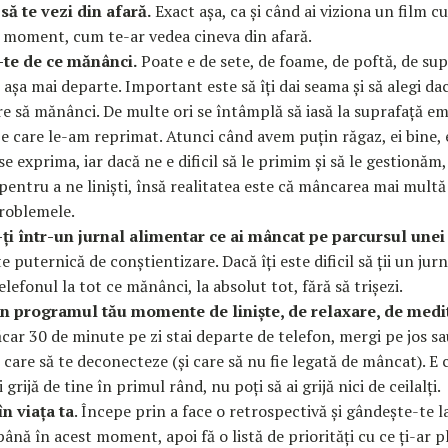
să te vezi din afară.
Exact așa, ca și când ai viziona un film cu
l moment, cum te-ar vedea cineva din afară.
-te de ce mănânci.
Poate e de sete, de foame, de poftă, de sup
i așa mai departe. Important este să îți dai seama și să alegi dac
e să mănânci. De multe ori se întâmplă să iasă la suprafață em
e care le-am reprimat. Atunci când avem puțin răgaz, ei bine, el
se exprima, iar dacă ne e dificil să le primim și să le gestionăm
entru a ne liniști, însă realitatea este că mâncarea mai multă
problemele.
ți într-un jurnal alimentar ce ai mâncat pe parcursul unei 
 puternică de conștientizare. Dacă îți este dificil să ții un jurn
lefonul la tot ce mănânci, la absolut tot, fără să trișezi.
în programul tău momente de liniște, de relaxare, de medit
ar 30 de minute pe zi stai departe de telefon, mergi pe jos sa
e care să te deconecteze (și care să nu fie legată de mâncat). E 
 grijă de tine în primul rând, nu poți să ai grijă nici de ceilalți.
în viața ta
. Începe prin a face o retrospectivă și gândește-te 
ână în acest moment, apoi fă o listă de priorități cu ce ți-ar p