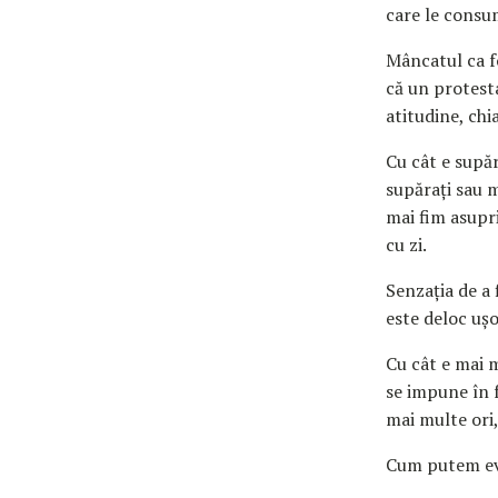
care le consu
Mâncatul ca f
că un protesta
atitudine, chi
Cu cât e supă
supărați sau m
mai fim asupri
cu zi.
Senzația de a 
este deloc ușo
Cu cât e mai m
se impune în 
mai multe ori
Cum putem ev