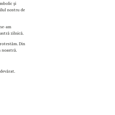
imbolic și
ilul nostru de
e ne-am
astră zilnică.
protestăm. Din
a noastră.
adevărat.