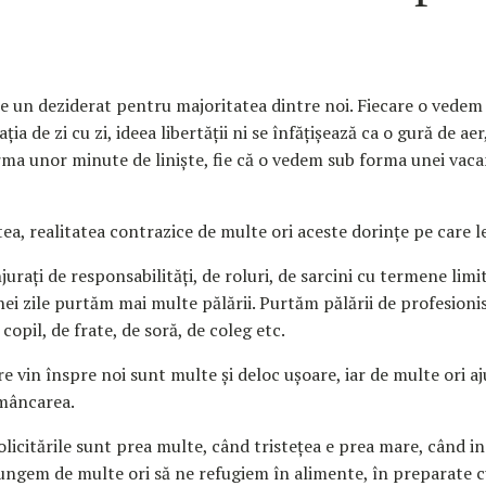
e un deziderat pentru majoritatea dintre noi. Fiecare o vedem 
tația de zi cu zi, ideea libertății ni se înfățișează ca o gură de aer,
ma unor minute de liniște, fie că o vedem sub forma unei vaca
ea, realitatea contrazice de multe ori aceste dorințe pe care 
rați de responsabilități, de roluri, de sarcini cu termene limit
ei zile purtăm mai multe pălării. Purtăm pălării de profesionist
 copil, de frate, de soră, de coleg etc.
are vin înspre noi sunt multe și deloc ușoare, iar de multe ori 
mâncarea.
licitările sunt prea multe, când tristețea e prea mare, când in
jungem de multe ori să ne refugiem în alimente, în preparate c