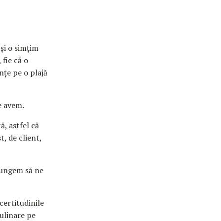
și o simțim
 fie că o
nțe pe o plajă
le avem.
ă, astfel că
, de client,
ajungem să ne
certitudinile
ulinare pe