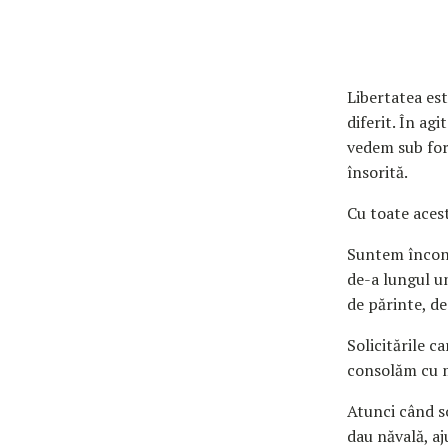
Libertatea est
diferit. În agi
vedem sub for
însorită.
Cu toate acest
Suntem înconju
de-a lungul un
de părinte, de
Solicitările c
consolăm cu 
Atunci când so
dau năvală, a