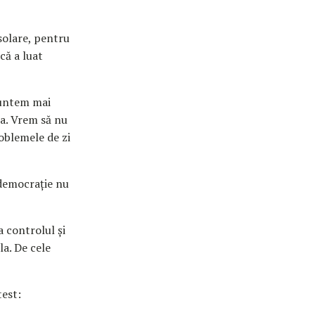
solare, pentru
că a luat
suntem mai
ea. Vrem să nu
roblemele de zi
 democrație nu
a controlul și
a. De cele
est: