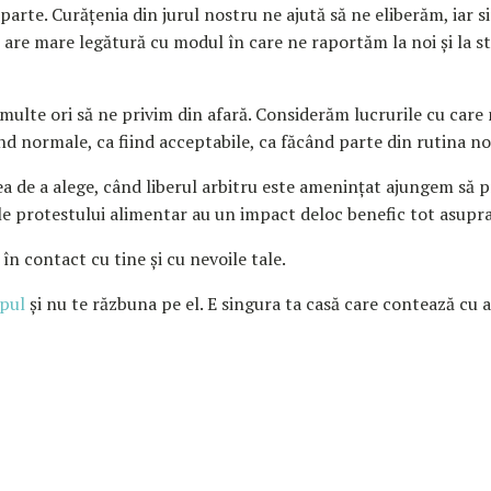
parte. Curățenia din jurul nostru ne ajută să ne eliberăm, iar s
 are mare legătură cu modul în care ne raportăm la noi și la st
e multe ori să ne privim din afară. Considerăm lucrurile cu car
ind normale, ca fiind acceptabile, ca făcând parte din rutina no
ea de a alege, când liberul arbitru este amenințat ajungem să 
le protestului alimentar au un impact deloc benefic tot asupr
i în contact cu tine și cu nevoile tale.
rpul
și nu te răzbuna pe el. E singura ta casă care contează cu 