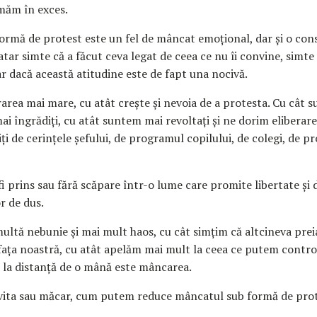
măm în exces.
ormă de protest este un fel de mâncat emoțional, dar și o con
tar simte că a făcut ceva legat de ceea ce nu îi convine, simte 
ar dacă această atitudine este de fapt una nocivă.
rarea mai mare, cu atât crește și nevoia de a protesta. Cu cât 
ai îngrădiți, cu atât suntem mai revoltați și ne dorim eliberar
ți de cerințele șefului, de programul copilului, de colegi, de p
fi prins sau fără scăpare într-o lume care promite libertate și
r de dus.
ultă nebunie și mai mult haos, cu cât simțim că altcineva prei
fața noastră, cu atât apelăm mai mult la ceea ce putem control
, la distanță de o mână este mâncarea.
ita sau măcar, cum putem reduce mâncatul sub formă de prot