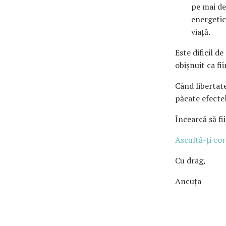
pe mai de
energetic
viață.
Este dificil d
obișnuit ca fi
Când libertat
păcate efecte
Încearcă să fi
Ascultă-ți co
Cu drag,
Ancuța