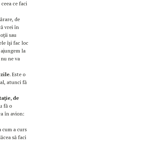
 ceea ce faci
ărare, de
ă vrei în
oții sau
e își fac loc
, ajungem la
 nu ne va
zile
. Este o
al, atunci fă
ație, de
u fă o
ca în avion:
la cum a curs
lăcea să faci