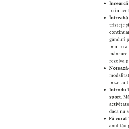
Încearcă 
tu în ace
Întreabă
tristețe ș
continuar
gânduri p
pentru a 
mâncare p
rezolva 
Notează-
modalitate
poze cu te
Introdu 
sport.
Măc
activitat
dacă nu ai
Fă curat 
anul tău p