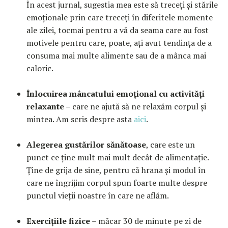
În acest jurnal, sugestia mea este să treceți și stările
emoționale prin care treceți în diferitele momente
ale zilei, tocmai pentru a vă da seama care au fost
motivele pentru care, poate, ați avut tendința de a
consuma mai multe alimente sau de a mânca mai
caloric.
Înlocuirea mâncatului emoțional cu activități
relaxante
– care ne ajută să ne relaxăm corpul și
mintea. Am scris despre asta
aici
.
Alegerea gustărilor sănătoase
, care este un
punct ce ține mult mai mult decât de alimentație.
Ține de grija de sine, pentru că hrana și modul în
care ne îngrijim corpul spun foarte multe despre
punctul vieții noastre în care ne aflăm.
Exercițiile fizice
– măcar 30 de minute pe zi de