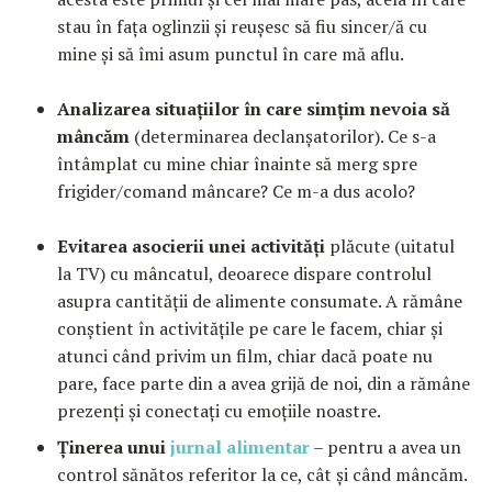
stau în fața oglinzii și reușesc să fiu sincer/ă cu
mine și să îmi asum punctul în care mă aflu.
Analizarea situațiilor în care simțim nevoia să
mâncăm
(determinarea declanșatorilor). Ce s-a
întâmplat cu mine chiar înainte să merg spre
frigider/comand mâncare? Ce m-a dus acolo?
Evitarea asocierii unei activități
plăcute (uitatul
la TV) cu mâncatul, deoarece dispare controlul
asupra cantității de alimente consumate. A rămâne
conștient în activitățile pe care le facem, chiar și
atunci când privim un film, chiar dacă poate nu
pare, face parte din a avea grijă de noi, din a rămâne
prezenți și conectați cu emoțiile noastre.
Ținerea unui
jurnal alimentar
– pentru a avea un
control sănătos referitor la ce, cât și când mâncăm.