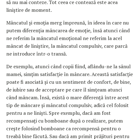
să nu mai conteze. Tot ceea ce contează este acea
liniștire de moment.
Mâncatul și emoția merg împreună, în ideea în care nu
putem diferenția mâncarea de emoție, însă atunci când
ne referim la mâncatul emoțional ne referim la acel
mâncat de liniștire, la mâncatul compulsiv, care parcă
ne introduce într-o transă.
De exemplu, atunci când copii fiind, aflându-ne la sânul
mamei, simțim satisfacție în mâncare. Această satisfacție
poate fi asociată și cu un sentiment de confort, de bine,
de iubire sau de acceptare pe care îl simțeam atunci
când mâncam. Însă, există o mare diferență între acest
tip de mâncare și mâncatul compulsiv, adică cel folosit
pentru a ne liniști. Spre exemplu, dacă am fost
recompensați cu bomboane după o realizare, putem
crește folosind bomboane ca recompensă pentru o
treabă bine făcută. Sau dacă am primit prăjituri pentru