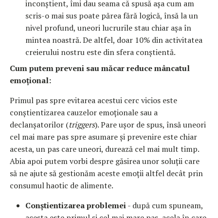
inconștient, îmi dau seama că spusă așa cum am
scris-o mai sus poate părea fără logică, însă la un
nivel profund, uneori lucrurile stau chiar așa în
mintea noastră. De altfel, doar 10% din activitatea
creierului nostru este din sfera conștientă.
Cum putem preveni sau măcar reduce mâncatul
emoțional:
Primul pas spre evitarea acestui cerc vicios este
conștientizarea cauzelor emoționale sau a
declanșatorilor (
triggers
). Pare ușor de spus, însă uneori
cel mai mare pas spre asumare și prevenire este chiar
acesta, un pas care uneori, durează cel mai mult timp.
Abia apoi putem vorbi despre găsirea unor soluții care
să ne ajute să gestionăm aceste emoții altfel decât prin
consumul haotic de alimente.
Conștientizarea problemei
- după cum spuneam,
acesta este primul și cel mai mare pas, acela în care