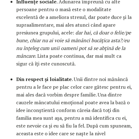
Influențe sociale
. Adunarea împreună cu alte
persoane pentru o masă este o modalitate
excelentă de a ameliora stresul, dar poate duce și la
supraalimentare, mai ales atunci când apare
presiunea grupului, acele:
dar hai, că doar o felie/pe
bune, chiar nu ai voie să mănânci bucățica asta?/eu
nu înțeleg cum unii oameni pot să se abțină de la
mâncare
. Lista poate continua, dar mai mult ca
sigur că îți este cunoscută.
Din respect și loialitate
. Unii dintre noi mănâncă
pentru a le face pe plac celor care gătesc pentru ei,
mai ales dacă vorbim despre familie. Una dintre
cauzele mâncatului emoțional poate avea la bază o
idee inconștientă conform căreia dacă toți din
familia mea sunt așa, pentru a mă identifica cu ei,
este nevoie ca și eu să fiu la fel. După cum spuneam,
aceasta este o idee care se naște la nivel