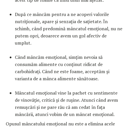
acest tip de foame ca fiind unul mai așezat.
După ce mâncăm pentru a ne acoperi valorile
nutriționale, apare și senzația de sațietate. În
schimb, când predomină mâncatul emoțional, nu ne
putem opri, deoarece avem un gol afectiv de
umplut.
Când mâncăm emoțional, simțim nevoia să
consumăm alimente cu conținut ridicat de
carbohidrați. Când ne este foame, acceptăm și
varianta de a mânca alimente sănătoase.
Mâncatul emoțional vine la pachet cu sentimente
de vinovăție, critică și de rușine. Atunci când avem
remușcări și ne pare rău că am cedat în fața
mâncării, atunci vobim de un mâncat emoțional.
Opusul mâncatului emoțional nu este a elimina acele