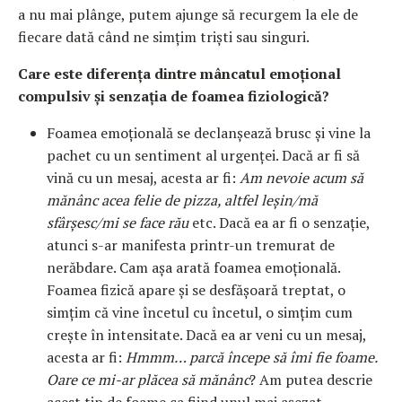
a nu mai plânge, putem ajunge să recurgem la ele de
fiecare dată când ne simțim triști sau singuri.
Care este diferența dintre mâncatul emoțional
compulsiv și senzația de foamea fiziologică?
Foamea emoțională se declanșează brusc și vine la
pachet cu un sentiment al urgenței. Dacă ar fi să
vină cu un mesaj, acesta ar fi:
Am nevoie acum să
mănânc acea felie de pizza, altfel leșin/mă
sfârșesc/mi se face rău
etc. Dacă ea ar fi o senzație,
atunci s-ar manifesta printr-un tremurat de
nerăbdare. Cam așa arată foamea emoțională.
Foamea fizică apare și se desfășoară treptat, o
simțim că vine încetul cu încetul, o simțim cum
crește în intensitate. Dacă ea ar veni cu un mesaj,
acesta ar fi:
Hmmm… parcă începe să îmi fie foame.
Oare ce mi-ar plăcea să mănânc
? Am putea descrie