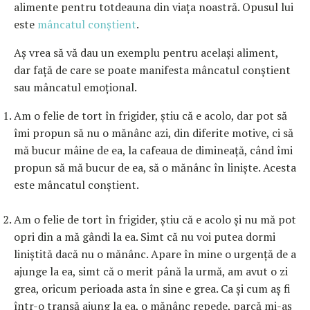
alimente pentru totdeauna din viața noastră. Opusul lui
este
mâncatul conștient
.
Aș vrea să vă dau un exemplu pentru același aliment,
dar față de care se poate manifesta mâncatul conștient
sau mâncatul emoțional.
Am o felie de tort în frigider, știu că e acolo, dar pot să
îmi propun să nu o mănânc azi, din diferite motive, ci să
mă bucur mâine de ea, la cafeaua de dimineață, când îmi
propun să mă bucur de ea, să o mănânc în liniște. Acesta
este mâncatul conștient.
Am o felie de tort în frigider, știu că e acolo și nu mă pot
opri din a mă gândi la ea. Simt că nu voi putea dormi
liniștită dacă nu o mănânc. Apare în mine o urgență de a
ajunge la ea, simt că o merit până la urmă, am avut o zi
grea, oricum perioada asta în sine e grea. Ca și cum aș fi
într-o transă ajung la ea, o mănânc repede, parcă mi-aș