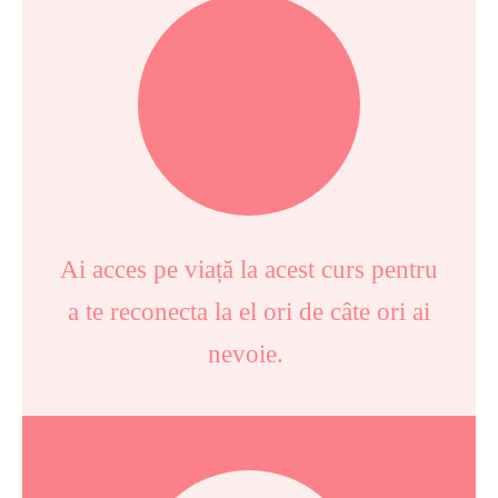
Ai acces pe viață la acest curs pentru
a te reconecta la el ori de câte ori ai
nevoie.