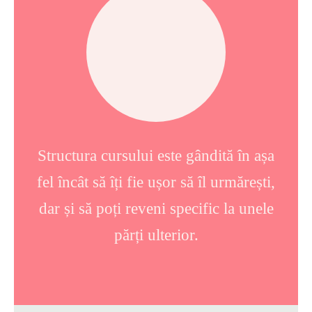
Structura cursului este gândită în așa
fel încât să îți fie ușor să îl urmărești,
dar și să poți reveni specific la unele
părți ulterior.