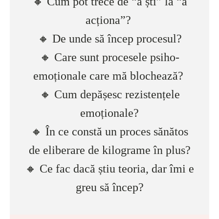
🔸 Cum pot trece de “a ști” la “a
acționa”?
🔸 De unde să încep procesul?
🔸 Care sunt procesele psiho-
emoționale care mă blochează?
🔸 Cum depășesc rezistențele
emoționale?
🔸 În ce constă un proces sănătos
de eliberare de kilograme în plus?
🔸 Ce fac dacă știu teoria, dar îmi e
greu să încep?